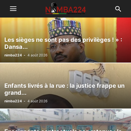
Les sièges ne sont pas des privilèges ! » :
Dansa...
nimba224
-
4 août 2026
Enfants livrés à la rue : la justice frappe un
grand...
nimba224
-
4 août 2026