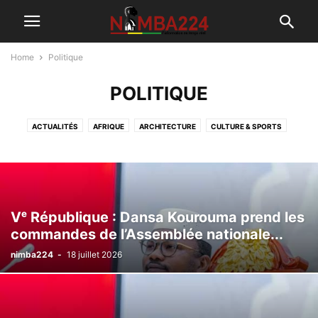
Home
Politique
POLITIQUE
ACTUALITÉS
AFRIQUE
ARCHITECTURE
CULTURE & SPORTS
ÉCONOMIE
FAITS DIVERS
GRANDS DOSSIERS
INTERVIEW
JUSTICE
MINES
MONDE
POLITIQUE
PUBLIREPORTAGE
SANTÉ
SOCIÉTÉ
SPORTS ET LOISIRS
TECHNOLOGIE
Vᵉ République : Dansa Kourouma prend les
commandes de l’Assemblée nationale...
nimba224
-
18 juillet 2026