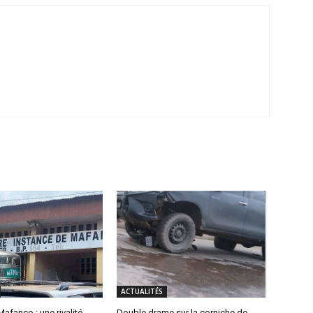
ACTUALITÉS
Mafanco : une rivalité
Double drame sur la corniche de