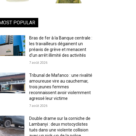
MOST POPULAR
Bras de fer à la Banque centrale :
les travailleurs dégainent un
préavis de grève et menacent
d’un arrêt illimité des activités
7 août 2026
Tribunal de Mafanco : une rivalité
amoureuse vire au cauchemar,
trois jeunes femmes
reconnaissent avoir violemment
agressé leur victime
7 août 2026
Double drame sur la corniche de
Lambanyi : deux motocyclistes
tués dans une violente collision
avec un pick-up de la police