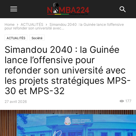
Home
ACTUALITÉS
Simandou 2040 : la Guinée lance l’offensive
pour refonder son université avec...
ACTUALITÉS
Société
Simandou 2040 : la Guinée
lance l’offensive pour
refonder son université avec
les projets stratégiques MPS-
30 et MPS-32
177
27 avril 2026