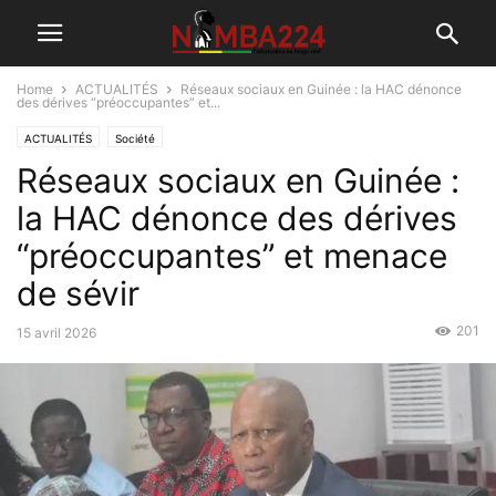
Home
ACTUALITÉS
Réseaux sociaux en Guinée : la HAC dénonce
des dérives “préoccupantes” et...
ACTUALITÉS
Société
Réseaux sociaux en Guinée :
la HAC dénonce des dérives
“préoccupantes” et menace
de sévir
201
15 avril 2026