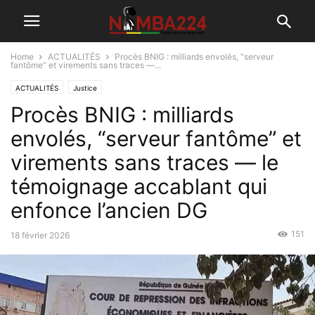
Home
ACTUALITÉS
Procès BNIG : milliards envolés, “serveur
fantôme” et virements sans traces —...
ACTUALITÉS
Justice
Procès BNIG : milliards
envolés, “serveur fantôme” et
virements sans traces — le
témoignage accablant qui
enfonce l’ancien DG
151
18 février 2026