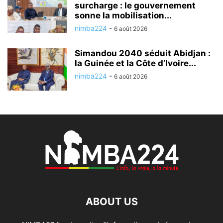
surcharge : le gouvernement
sonne la mobilisation...
nimba224
-
6 août 2026
Simandou 2040 séduit Abidjan :
la Guinée et la Côte d’Ivoire...
nimba224
-
6 août 2026
ABOUT US