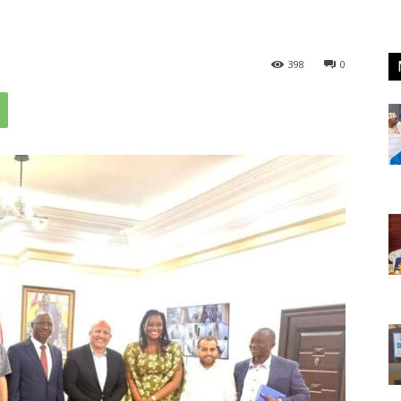
398
0