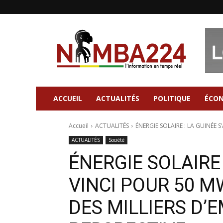
Nimba224
|
Site
d'information
Général
ACCUEIL
ACTUALITÉS
POLITIQUE
ÉCO
Accueil
ACTUALITÉS
ÉNERGIE SOLAIRE : LA GUINÉE S’
ACTUALITÉS
Société
ÉNERGIE SOLAIRE 
VINCI POUR 50 M
DES MILLIERS D’