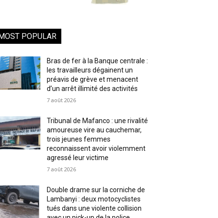
MOST POPULAR
Bras de fer à la Banque centrale :
les travailleurs dégainent un
préavis de grève et menacent
d’un arrêt illimité des activités
7 août 2026
Tribunal de Mafanco : une rivalité
amoureuse vire au cauchemar,
trois jeunes femmes
reconnaissent avoir violemment
agressé leur victime
7 août 2026
Double drame sur la corniche de
Lambanyi : deux motocyclistes
tués dans une violente collision
avec un pick-up de la police