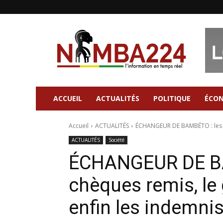
Nimba224
|
Site
d'information
Général
ACCUEIL
ACTUALITÉS
POLITIQUE
ÉCO
Accueil
ACTUALITÉS
ÉCHANGEUR DE BAMBÉTO : les de
ACTUALITÉS
Société
ÉCHANGEUR DE BA
chèques remis, l
enfin les indemni