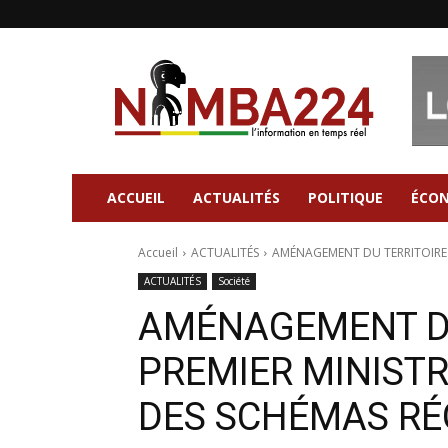
Nimba224
|
Site
d'information
Général
ACCUEIL
ACTUALITÉS
POLITIQUE
ÉCO
Accueil
ACTUALITÉS
AMÉNAGEMENT DU TERRITOIRE :
ACTUALITÉS
Société
AMÉNAGEMENT DU 
PREMIER MINIST
DES SCHÉMAS R