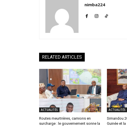
nimba224
RELATED ARTICLES
ACTUALITÉS
ACTUALITÉS
Routes meurtrières, camions en
Simandou 204
surcharge : le gouvernement sonne la
Guinée et la