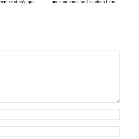
chement stratégique
une condamnation à la prison ferme
Nom
:*
Email
:*