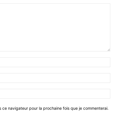
Nom
:*
Email
:*
Site
:
s ce navigateur pour la prochaine fois que je commenterai.