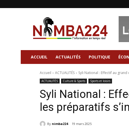
Nimba224
|
Site
d'information
Général
ACCUEIL
ACTUALITÉS
POLITIQUE
ÉCO
Accueil
ACTUALITÉS
Syli National : Effectif au grand
ACTUALITÉS
Culture & Sports
Sports et loisirs
Syli National : Eff
les préparatifs s’i
By
nimba224
19 mars 2025