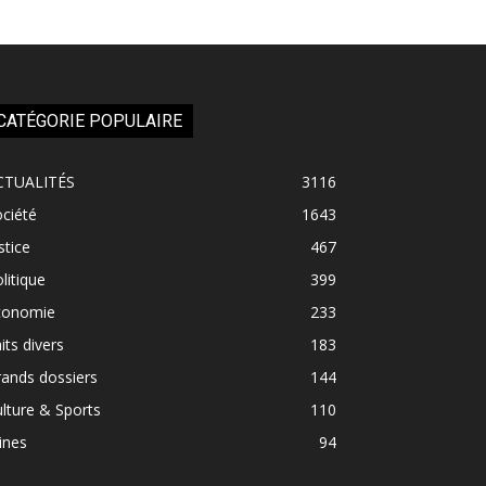
CATÉGORIE POPULAIRE
CTUALITÉS
3116
ciété
1643
stice
467
litique
399
conomie
233
its divers
183
ands dossiers
144
lture & Sports
110
ines
94