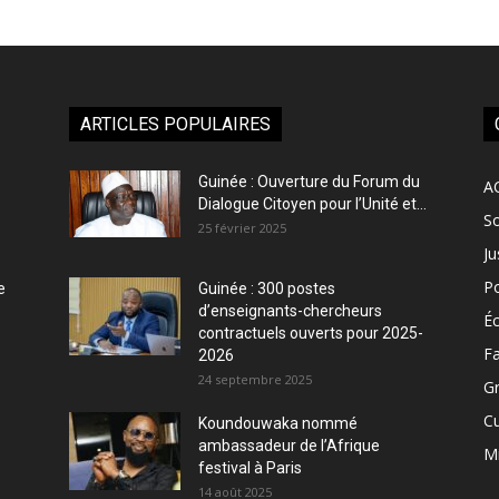
ARTICLES POPULAIRES
Guinée : Ouverture du Forum du
A
Dialogue Citoyen pour l’Unité et...
So
25 février 2025
Ju
Po
e
Guinée : 300 postes
d’enseignants-chercheurs
É
contractuels ouverts pour 2025-
Fa
2026
24 septembre 2025
Gr
Cu
Koundouwaka nommé
ambassadeur de l’Afrique
M
festival à Paris
14 août 2025