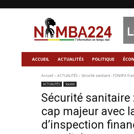
Nimba224
|
Site
d'information
Général
ACCUEIL
ACTUALITÉS
POLITIQUE
ÉCO
Accueil
ACTUALITÉS
Sécurité sanitaire : l’ONSPA fra
ACTUALITÉS
Société
Sécurité sanitaire
cap majeur avec la
d’inspection fina