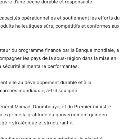
œuvre d’une pêche durable et responsable :
apacités opérationnelles et soutiennent les efforts du
duits halieutiques sûrs, compétitifs et conformes aux
ateur du programme financé par la Banque mondiale, a
ccompagner les pays de la sous-région dans la mise en
e sécurité alimentaire performantes.
sentielle au développement durable et à la
 marchés mondiaux », a-t-il souligné.
Général Mamadi Doumbouya, et du Premier ministre
a exprimé la gratitude du gouvernement guinéen
gé « stratégique et structurant ».
lieutique repose sur trois priorités : la sécurité