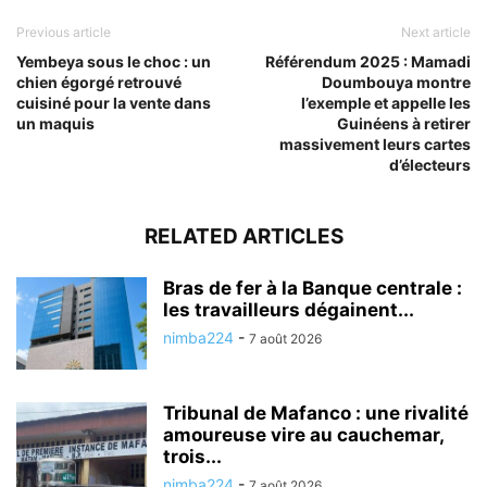
Previous article
Next article
Yembeya sous le choc : un
Référendum 2025 : Mamadi
chien égorgé retrouvé
Doumbouya montre
cuisiné pour la vente dans
l’exemple et appelle les
un maquis
Guinéens à retirer
massivement leurs cartes
d’électeurs
RELATED ARTICLES
Bras de fer à la Banque centrale :
les travailleurs dégainent...
nimba224
-
7 août 2026
Tribunal de Mafanco : une rivalité
amoureuse vire au cauchemar,
trois...
nimba224
-
7 août 2026