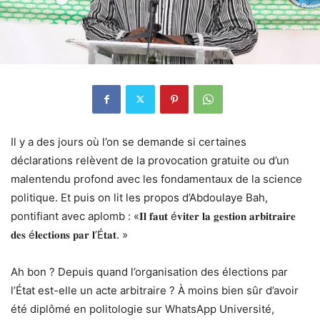
Il y a des jours où l’on se demande si certaines
déclarations relèvent de la provocation gratuite ou d’un
malentendu profond avec les fondamentaux de la science
politique. Et puis on lit les propos d’Abdoulaye Bah,
pontifiant avec aplomb : «𝐈𝐥 𝐟𝐚𝐮𝐭 é𝐯𝐢𝐭𝐞𝐫 𝐥𝐚 𝐠𝐞𝐬𝐭𝐢𝐨𝐧 𝐚𝐫𝐛𝐢𝐭𝐫𝐚𝐢𝐫𝐞
𝐝𝐞𝐬 é𝐥𝐞𝐜𝐭𝐢𝐨𝐧𝐬 𝐩𝐚𝐫 𝐥’É𝐭𝐚𝐭. »
Ah bon ? Depuis quand l’organisation des élections par
l’État est-elle un acte arbitraire ? À moins bien sûr d’avoir
été diplômé en politologie sur WhatsApp Université,