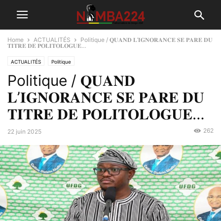
Home
ACTUALITÉS
Politique / 𝐐𝐔𝐀𝐍𝐃 𝐋’𝐈𝐆𝐍𝐎𝐑𝐀𝐍𝐂𝐄 𝐒𝐄 𝐏𝐀𝐑𝐄 𝐃𝐔
𝐓𝐈𝐓𝐑𝐄 𝐃𝐄 𝐏𝐎𝐋𝐈𝐓𝐎𝐋𝐎𝐆𝐔𝐄…
ACTUALITÉS
Politique
Politique / 𝐐𝐔𝐀𝐍𝐃
𝐋’𝐈𝐆𝐍𝐎𝐑𝐀𝐍𝐂𝐄 𝐒𝐄 𝐏𝐀𝐑𝐄 𝐃𝐔
𝐓𝐈𝐓𝐑𝐄 𝐃𝐄 𝐏𝐎𝐋𝐈𝐓𝐎𝐋𝐎𝐆𝐔𝐄…
262
22 juin 2025