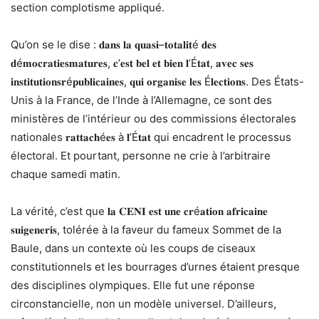
section complotisme appliqué.
Qu’on se le dise :
𝐝𝐚𝐧𝐬
𝐥𝐚
𝐪𝐮𝐚𝐬𝐢
–
𝐭𝐨𝐭𝐚𝐥𝐢𝐭
é
𝐝𝐞𝐬
𝐝
é
𝐦𝐨𝐜𝐫𝐚𝐭𝐢𝐞𝐬
𝐦𝐚𝐭𝐮𝐫𝐞𝐬
,
𝐜
’
𝐞𝐬𝐭
𝐛𝐞𝐥
𝐞𝐭
𝐛𝐢𝐞𝐧
𝐥
’É
𝐭𝐚𝐭
,
𝐚𝐯𝐞𝐜
𝐬𝐞𝐬
𝐢𝐧𝐬𝐭𝐢𝐭𝐮𝐭𝐢𝐨𝐧𝐬
𝐫
é
𝐩𝐮𝐛𝐥𝐢𝐜𝐚𝐢𝐧𝐞𝐬
,
𝐪𝐮𝐢
𝐨𝐫𝐠𝐚𝐧𝐢𝐬𝐞
𝐥𝐞𝐬
É𝐥𝐞𝐜𝐭𝐢𝐨𝐧𝐬.
Des États-
Unis à la France, de l’Inde à l’Allemagne, ce sont des
ministères de l’intérieur ou des commissions électorales
nationales 𝐫𝐚𝐭𝐭𝐚𝐜𝐡é𝐞𝐬 à 𝐥’É𝐭𝐚𝐭 qui encadrent le processus
électoral. Et pourtant, personne ne crie à l’arbitraire
chaque samedi matin.
La vérité, c’est que
𝐥𝐚
𝐂𝐄𝐍𝐈
𝐞𝐬𝐭
𝐮𝐧𝐞
𝐜𝐫
é
𝐚𝐭𝐢𝐨𝐧
𝐚𝐟𝐫𝐢𝐜𝐚𝐢𝐧𝐞
𝐬𝐮𝐢
𝐠𝐞𝐧𝐞𝐫𝐢𝐬
, tolérée à la faveur du fameux Sommet de la
Baule, dans un contexte où les coups de ciseaux
constitutionnels et les bourrages d’urnes étaient presque
des disciplines olympiques. Elle fut une réponse
circonstancielle, non un modèle universel. D’ailleurs,