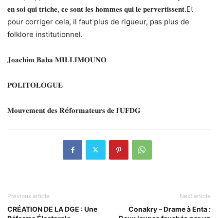
𝐞𝐧 𝐬𝐨𝐢 𝐪𝐮𝐢 𝐭𝐫𝐢𝐜𝐡𝐞, 𝐜𝐞 𝐬𝐨𝐧𝐭 𝐥𝐞𝐬 𝐡𝐨𝐦𝐦𝐞𝐬 𝐪𝐮𝐢 𝐥𝐞 𝐩𝐞𝐫𝐯𝐞𝐫𝐭𝐢𝐬𝐬𝐞𝐧𝐭.Et
pour corriger cela, il faut plus de rigueur, pas plus de
folklore institutionnel.
𝐉𝐨𝐚𝐜𝐡𝐢𝐦 𝐁𝐚𝐛𝐚 𝐌𝐈𝐋𝐋𝐈𝐌𝐎𝐔𝐍𝐎
𝐏𝐎𝐋𝐈𝐓𝐎𝐋𝐎𝐆𝐔𝐄
𝐌𝐨𝐮𝐯𝐞𝐦𝐞𝐧𝐭 𝐝𝐞𝐬 𝐑é𝐟𝐨𝐫𝐦𝐚𝐭𝐞𝐮𝐫𝐬 𝐝𝐞 𝐥’𝐔𝐅𝐃𝐆
Previous article
Next article
CRÉATION DE LA DGE : Une
Conakry – Drame à Enta :