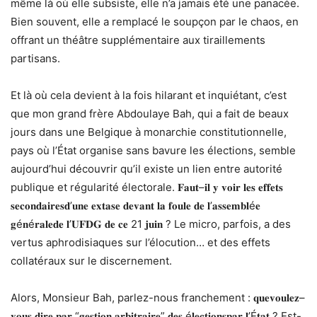
même là où elle subsiste, elle n’a jamais été une panacée.
Bien souvent, elle a remplacé le soupçon par le chaos, en
offrant un théâtre supplémentaire aux tiraillements
partisans.
Et là où cela devient à la fois hilarant et inquiétant, c’est
que mon grand frère Abdoulaye Bah, qui a fait de beaux
jours dans une Belgique à monarchie constitutionnelle,
pays où l’État organise sans bavure les élections, semble
aujourd’hui découvrir qu’il existe un lien entre autorité
publique et régularité électorale.
𝐅𝐚𝐮𝐭
–
𝐢𝐥
𝐲
𝐯𝐨𝐢𝐫
𝐥𝐞𝐬
𝐞𝐟𝐟𝐞𝐭𝐬
𝐬𝐞𝐜𝐨𝐧𝐝𝐚𝐢𝐫𝐞𝐬
𝐝
’
𝐮𝐧𝐞
𝐞𝐱𝐭𝐚𝐬𝐞
𝐝𝐞𝐯𝐚𝐧𝐭
𝐥𝐚
𝐟𝐨𝐮𝐥𝐞
𝐝𝐞
𝐥
’
𝐚𝐬𝐬𝐞𝐦𝐛𝐥
é
𝐞
𝐠
é
𝐧
é
𝐫𝐚𝐥𝐞
𝐝𝐞
𝐥
’
𝐔𝐅𝐃𝐆
𝐝𝐞
𝐜𝐞
21
𝐣𝐮𝐢𝐧
? Le micro, parfois, a des
vertus aphrodisiaques sur l’élocution… et des effets
collatéraux sur le discernement.
Alors, Monsieur Bah, parlez-nous franchement :
𝐪𝐮𝐞
𝐯𝐨𝐮𝐥𝐞𝐳
–
𝐯𝐨𝐮𝐬
𝐝𝐢𝐫𝐞
𝐩𝐚𝐫
“
𝐠𝐞𝐬𝐭𝐢𝐨𝐧
𝐚𝐫𝐛𝐢𝐭𝐫𝐚𝐢𝐫𝐞
”
𝐝𝐞𝐬
é
𝐥𝐞𝐜𝐭𝐢𝐨𝐧𝐬
𝐩𝐚𝐫
𝐥
’É
𝐭𝐚𝐭
? Est-