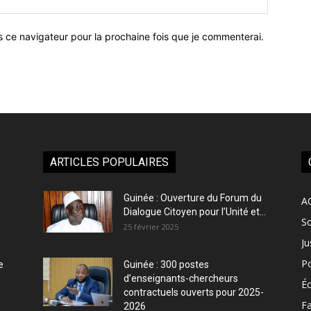
:
s ce navigateur pour la prochaine fois que je commenterai.
ARTICLES POPULAIRES
Guinée : Ouverture du Forum du
A
Dialogue Citoyen pour l’Unité et...
So
25 février 2025
Ju
Po
e
Guinée : 300 postes
d’enseignants-chercheurs
É
contractuels ouverts pour 2025-
Fa
2026