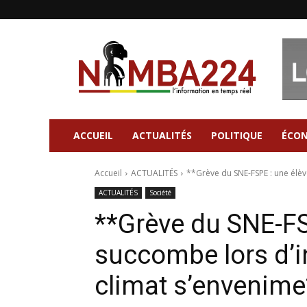
Nimba224
|
Site
d'information
Général
ACCUEIL
ACTUALITÉS
POLITIQUE
ÉCO
Accueil
ACTUALITÉS
**Grève du SNE-FSPE : une élève
ACTUALITÉS
Société
**Grève du SNE-FS
succombe lors d’in
climat s’envenime