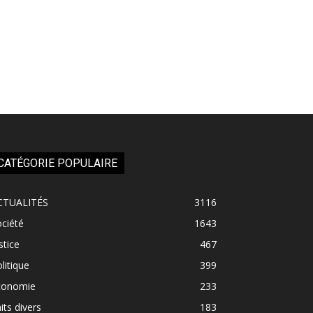
CATÉGORIE POPULAIRE
CTUALITÉS
3116
ciété
1643
stice
467
litique
399
conomie
233
its divers
183