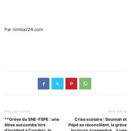
Par nimba224.com
Previous article
Next article
**Grève du SNE-FSPE : une
Crise scolaire : Soumah et
élève succombe lors
Pépé se réconcilient, la grève
d’incident à Conakry, le
toujours suspendue… à une