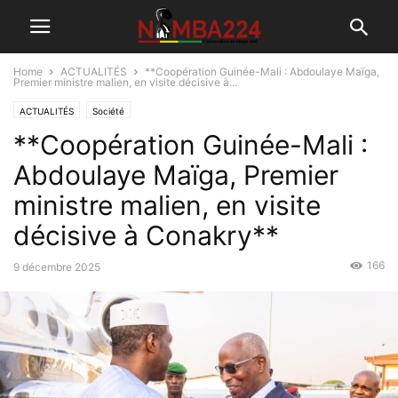
Home
ACTUALITÉS
**Coopération Guinée-Mali : Abdoulaye Maïga,
Premier ministre malien, en visite décisive à...
ACTUALITÉS
Société
**Coopération Guinée-Mali :
Abdoulaye Maïga, Premier
ministre malien, en visite
décisive à Conakry**
166
9 décembre 2025