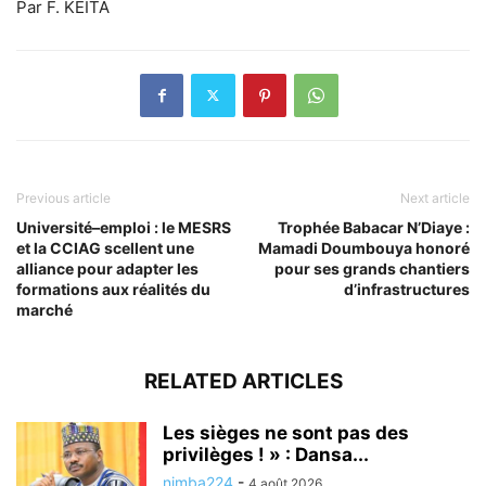
Par F. KEÏTA
Previous article
Next article
Université–emploi : le MESRS
Trophée Babacar N’Diaye :
et la CCIAG scellent une
Mamadi Doumbouya honoré
alliance pour adapter les
pour ses grands chantiers
formations aux réalités du
d’infrastructures
marché
RELATED ARTICLES
Les sièges ne sont pas des
privilèges ! » : Dansa...
nimba224
-
4 août 2026