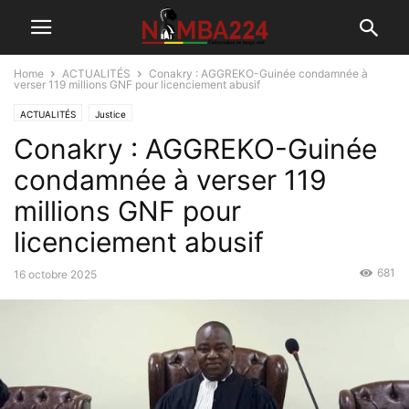
Home
ACTUALITÉS
Conakry : AGGREKO-Guinée condamnée à
verser 119 millions GNF pour licenciement abusif
ACTUALITÉS
Justice
Conakry : AGGREKO-Guinée
condamnée à verser 119
millions GNF pour
licenciement abusif
681
16 octobre 2025