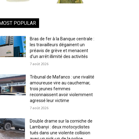
MOST POPULAR
Bras de fer à la Banque centrale :
les travailleurs dégainent un
préavis de grève et menacent
d’un arrêt illimité des activités
7 août 2026
Tribunal de Mafanco : une rivalité
amoureuse vire au cauchemar,
trois jeunes femmes
reconnaissent avoir violemment
agressé leur victime
7 août 2026
Double drame sur la corniche de
Lambanyi : deux motocyclistes
tués dans une violente collision
avec un pick-up de la police