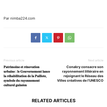
Par nimba224.com
Previous article
Next article
𝐏𝐚𝐭𝐫𝐢𝐦𝐨𝐢𝐧𝐞 𝐞𝐭 𝐫𝐞́𝐧𝐨𝐯𝐚𝐭𝐢𝐨𝐧
Conakry consacre son
𝐮𝐫𝐛𝐚𝐢𝐧𝐞 : 𝐥𝐞 𝐆𝐨𝐮𝐯𝐞𝐫𝐧𝐞𝐦𝐞𝐧𝐭 𝐥𝐚𝐧𝐜𝐞
rayonnement littéraire en
𝐥𝐚 𝐫𝐞́𝐡𝐚𝐛𝐢𝐥𝐢𝐭𝐚𝐭𝐢𝐨𝐧 𝐝𝐞 𝐥𝐚 𝐏𝐚𝐢𝐥𝐥𝐨𝐭𝐞,
rejoignant le Réseau des
𝐬𝐲𝐦𝐛𝐨𝐥𝐞 𝐝𝐮 𝐫𝐚𝐲𝐨𝐧𝐧𝐞𝐦𝐞𝐧𝐭
Villes créatives de l’UNESCO
𝐜𝐮𝐥𝐭𝐮𝐫𝐞𝐥 𝐠𝐮𝐢𝐧𝐞́𝐞𝐧
RELATED ARTICLES