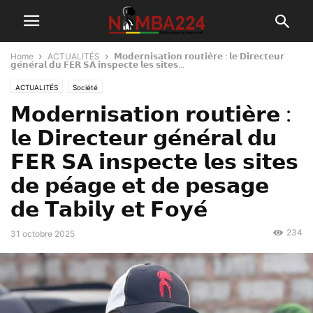
Home
ACTUALITÉS
𝗠𝗼𝗱𝗲𝗿𝗻𝗶𝘀𝗮𝘁𝗶𝗼𝗻 𝗿𝗼𝘂𝘁𝗶𝗲̀𝗿𝗲 : 𝗹𝗲 𝗗𝗶𝗿𝗲𝗰𝘁𝗲𝘂𝗿
𝗴𝗲́𝗻𝗲́𝗿𝗮𝗹 𝗱𝘂 𝗙𝗘𝗥 𝗦𝗔 𝗶𝗻𝘀𝗽𝗲𝗰𝘁𝗲 𝗹𝗲𝘀 𝘀𝗶𝘁𝗲𝘀...
ACTUALITÉS
Société
𝗠𝗼𝗱𝗲𝗿𝗻𝗶𝘀𝗮𝘁𝗶𝗼𝗻 𝗿𝗼𝘂𝘁𝗶𝗲̀𝗿𝗲 :
𝗹𝗲 𝗗𝗶𝗿𝗲𝗰𝘁𝗲𝘂𝗿 𝗴𝗲́𝗻𝗲́𝗿𝗮𝗹 𝗱𝘂
𝗙𝗘𝗥 𝗦𝗔 𝗶𝗻𝘀𝗽𝗲𝗰𝘁𝗲 𝗹𝗲𝘀 𝘀𝗶𝘁𝗲𝘀
𝗱𝗲 𝗽𝗲́𝗮𝗴𝗲 𝗲𝘁 𝗱𝗲 𝗽𝗲𝘀𝗮𝗴𝗲
𝗱𝗲 𝗧𝗮𝗯𝗶𝗹𝘆 𝗲𝘁 𝗙𝗼𝘆𝗲́
234
31 octobre 2025