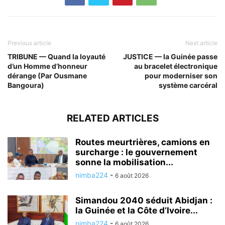
Previous article
Next article
TRIBUNE — Quand la loyauté
JUSTICE — la Guinée passe
d’un Homme d’honneur
au bracelet électronique
dérange (Par Ousmane
pour moderniser son
Bangoura)
système carcéral
RELATED ARTICLES
Routes meurtrières, camions en
surcharge : le gouvernement
sonne la mobilisation...
nimba224
-
6 août 2026
Simandou 2040 séduit Abidjan :
la Guinée et la Côte d’Ivoire...
nimba224
-
6 août 2026