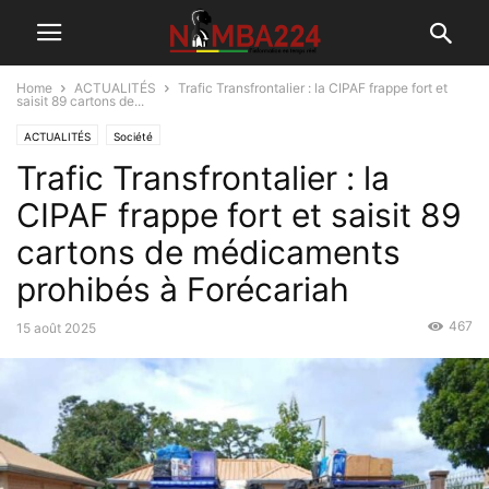
Home
ACTUALITÉS
Trafic Transfrontalier : la CIPAF frappe fort et
saisit 89 cartons de...
ACTUALITÉS
Société
Trafic Transfrontalier : la
CIPAF frappe fort et saisit 89
cartons de médicaments
prohibés à Forécariah
467
15 août 2025