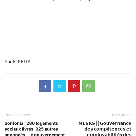
Par F. KEÏTA
Previous article
Next article
Sonfonia : 280 logements
𝗠𝗘𝗦𝗥𝗦 || 𝗚𝗼𝘂𝘃𝗲𝗿𝗻𝗮𝗻𝗰𝗲
sociaux livrés, 925 autres
𝗱𝗲𝘀 𝗰𝗼𝗺𝗽é𝘁𝗲𝗻𝗰𝗲𝘀 𝗲𝘁
annoncés… le gouvernement
𝗲𝗺𝗽𝗹𝗼𝘆𝗮𝗯𝗶𝗹𝗶𝘁és 𝗱𝗲𝘀