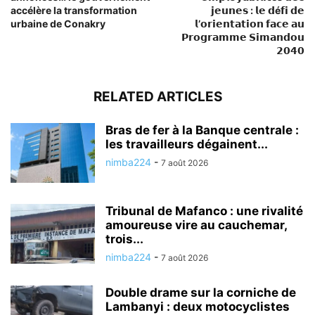
accélère la transformation
𝗷𝗲𝘂𝗻𝗲𝘀 : 𝗹𝗲 𝗱é𝗳𝗶 𝗱𝗲
urbaine de Conakry
𝗹’𝗼𝗿𝗶𝗲𝗻𝘁𝗮𝘁𝗶𝗼𝗻 𝗳𝗮𝗰𝗲 𝗮𝘂
𝗣𝗿𝗼𝗴𝗿𝗮𝗺𝗺𝗲 𝗦𝗶𝗺𝗮𝗻𝗱𝗼𝘂
𝟮𝟬𝟰𝟬
RELATED ARTICLES
Bras de fer à la Banque centrale :
les travailleurs dégainent...
nimba224
-
7 août 2026
Tribunal de Mafanco : une rivalité
amoureuse vire au cauchemar,
trois...
nimba224
-
7 août 2026
Double drame sur la corniche de
Lambanyi : deux motocyclistes