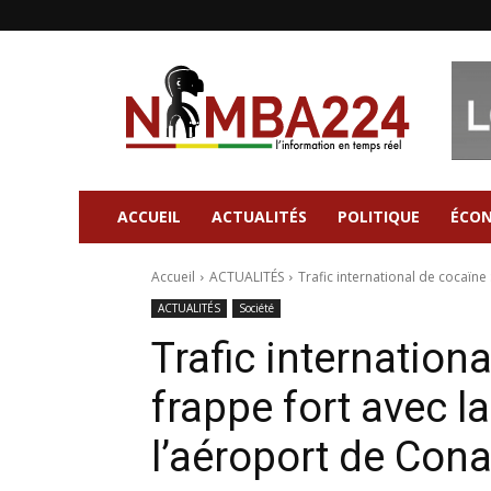
Nimba224
|
Site
d'information
Général
ACCUEIL
ACTUALITÉS
POLITIQUE
ÉCO
Accueil
ACTUALITÉS
Trafic international de cocaïne 
ACTUALITÉS
Société
Trafic internation
frappe fort avec l
l’aéroport de Con