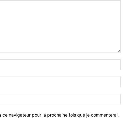
Nom
:*
Email
:*
Site
:
s ce navigateur pour la prochaine fois que je commenterai.