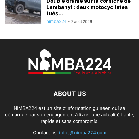
Double drame sur la corniche de
Lambanyi : deux motocyclistes
tués...
nimba224
-
7 août 2026
ABOUT US
NIMBA224 est un site d’information guinéen qui se
démarque par son engagement à livrer une actualité fiable,
rapide et sans compromis.
Contact us:
infos@nimba224.com