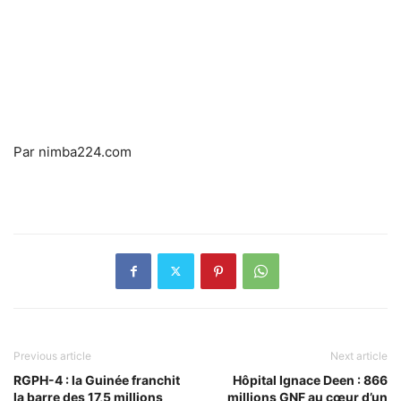
Par nimba224.com
Previous article
Next article
RGPH-4 : la Guinée franchit
Hôpital Ignace Deen : 866
la barre des 17,5 millions
millions GNF au cœur d’un