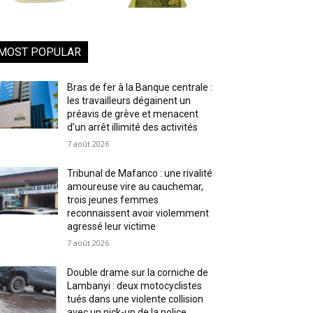
MOST POPULAR
Bras de fer à la Banque centrale :
les travailleurs dégainent un
préavis de grève et menacent
d’un arrêt illimité des activités
7 août 2026
Tribunal de Mafanco : une rivalité
amoureuse vire au cauchemar,
trois jeunes femmes
reconnaissent avoir violemment
agressé leur victime
7 août 2026
Double drame sur la corniche de
Lambanyi : deux motocyclistes
tués dans une violente collision
avec un pick-up de la police