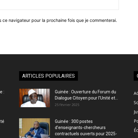
Site
:
s ce navigateur pour la prochaine fois que je commenterai.
ARTICLES POPULAIRES
e :
Guinée : Ouverture du Forum du
A
Dialogue Citoyen pour l’Unité et...
So
25 février 2025
Ju
Po
ité
Guinée : 300 postes
,
d’enseignants-chercheurs
É
contractuels ouverts pour 2025-