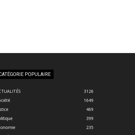
CATÉGORIE POPULAIRE
CTUALITÉS
3126
ciété
1649
stice
469
litique
399
conomie
235