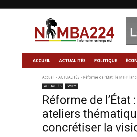
Nimba224
|
Site
d'information
Général
ACCUEIL
ACTUALITÉS
POLITIQUE
ÉCO
Accueil
ACTUALITÉS
Réforme de l’État : le MTFP lan
ACTUALITÉS
Société
Réforme de l’État 
ateliers thémati
concrétiser la vi