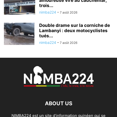
amoureuse vire au cauchemar,
trois...
nimba224
-
7 août 2026
Double drame sur la corniche de
Lambanyi : deux motocyclistes
tués...
nimba224
-
7 août 2026
ABOUT US
NIMBA224 est un site d’information guinéen qui se