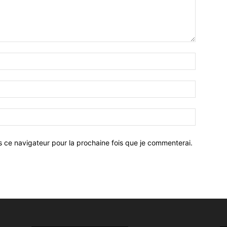
Nom
:*
Email
:*
Site
:
s ce navigateur pour la prochaine fois que je commenterai.