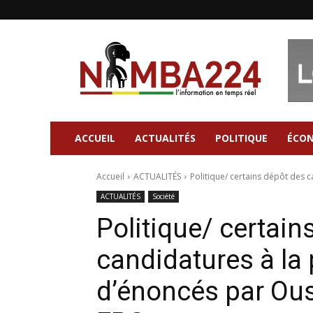
Nimba224
|
Site
d'information
Général
ACCUEIL
ACTUALITÉS
POLITIQUE
ÉCO
Accueil
ACTUALITÉS
Politique/ certains dépôt des 
ACTUALITÉS
Société
Politique/ certain
candidatures à la 
d’énoncés par Ou