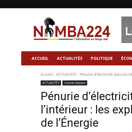
Nimba224
|
Site
d'information
Général
ACCUEIL
ACTUALITÉS
POLITIQUE
ÉCO
Accueil
ACTUALITÉS
Pénurie d’électricité dans les vil
ACTUALITÉS
Grands dossiers
Pénurie d’électrici
l’intérieur : les e
de l’Énergie