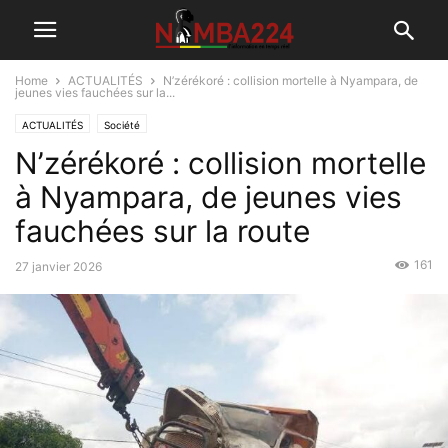
Home
ACTUALITÉS
N’zérékoré : collision mortelle à Nyampara, de
jeunes vies fauchées sur la...
ACTUALITÉS
Société
N’zérékoré : collision mortelle
à Nyampara, de jeunes vies
fauchées sur la route
161
27 janvier 2026