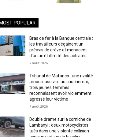
MOST POPULAR
Bras de fer à la Banque centrale :
les travailleurs dégainent un
préavis de grève et menacent
d’un arrêt illimité des activités
7 août 2026
Tribunal de Mafanco : une rivalité
amoureuse vire au cauchemar,
trois jeunes femmes
reconnaissent avoir violemment
agressé leur victime
7 août 2026
Double drame sur la corniche de
Lambanyi : deux motocyclistes
tués dans une violente collision
avec un pick-up de la police