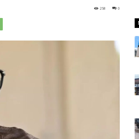
258
0