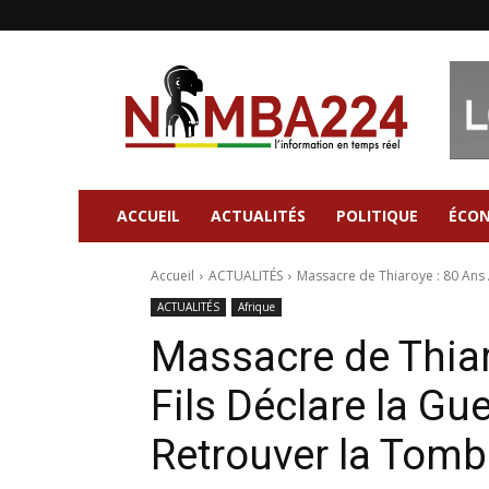
Nimba224
|
Site
d'information
Général
ACCUEIL
ACTUALITÉS
POLITIQUE
ÉCO
Accueil
ACTUALITÉS
Massacre de Thiaroye : 80 Ans A
ACTUALITÉS
Afrique
Massacre de Thiar
Fils Déclare la Gu
Retrouver la Tomb