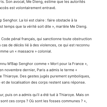
aris. Son avocat, Me Dieng, estime que les autorités
accès est volontairement entravé.
 Senghor. La loi est claire : faire obstacle à la
st temps que la vérité soit dite », martèle Me Dieng.
u Code pénal français, qui sanctionne toute obstruction
 cas de décès lié à des violences, ce qui est reconnu
omme un « massacre » colonial.
econnu M’Bap Senghor comme « Mort pour la France »,
 en novembre dernier, Paris a admis le terme «
de Thiaroye. Des gestes jugés purement symboliques,
 et de localisation des corps restent sans réponse.
r, puis on a admis qu’il a été tué à Thiaroye. Mais on
Où sont ces corps ? Où sont les fosses communes ? »,