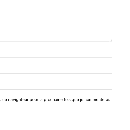
Nom
:*
Email
:*
Site
:
s ce navigateur pour la prochaine fois que je commenterai.