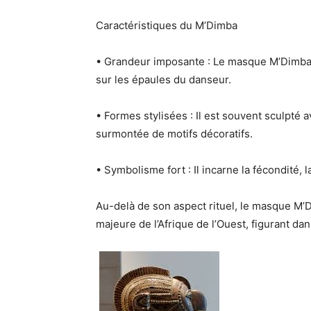
Caractéristiques du M’Dimba
•
Grandeur imposante
: Le masque M’Dimba 
sur les épaules du danseur.
•
Formes stylisées
: Il est souvent sculpté 
surmontée de motifs décoratifs.
•
Symbolisme fort
: Il incarne la
fécondité, l
Au-delà de son
aspect rituel
, le
masque M’
majeure de l’Afrique de l’Ouest
, figurant da