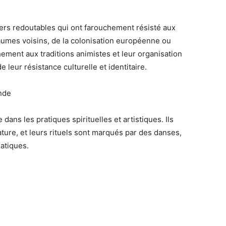
ers redoutables
qui ont farouchement résisté aux
oyaumes voisins, de la colonisation européenne ou
hement aux traditions animistes et leur
organisation
de leur
résistance culturelle et identitaire
.
onde
e dans les pratiques
spirituelles et artistiques
. Ils
ature, et leurs rituels sont marqués par des
danses,
iatiques
.