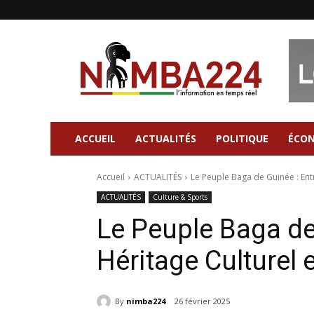
Nimba224
|
Site
d'information
Général
ACCUEIL
ACTUALITÉS
POLITIQUE
ÉCO
Accueil
ACTUALITÉS
Le Peuple Baga de Guinée : Entre
ACTUALITÉS
Culture & Sports
Le Peuple Baga de
Héritage Culturel 
By
nimba224
26 février 2025