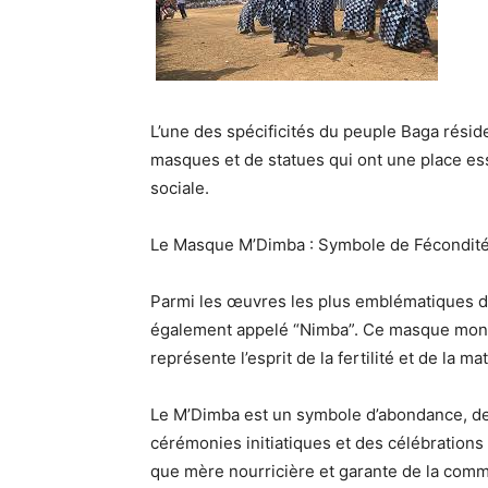
L’une des spécificités du peuple Baga rési
masques et de statues
qui ont une place ess
sociale.
Le Masque M’Dimba : Symbole de Fécondité 
Parmi les œuvres les plus emblématiques de
également appelé
“Nimba”
. Ce
masque mon
représente
l’esprit de la fertilité et de la ma
Le
M’Dimba
est un symbole
d’abondance, de
cérémonies initiatiques et des célébrations
que
mère nourricière et garante de la com