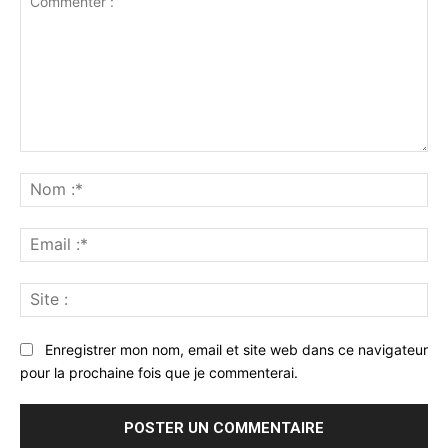
Commenter
:
No
:*
Ema
:*
Sit
:
Enregistrer mon nom, email et site web dans ce navigateur
pour la prochaine fois que je commenterai.