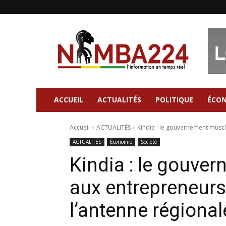
Nimba224
|
Site
d'information
Général
ACCUEIL
ACTUALITÉS
POLITIQUE
ÉCO
Accueil
ACTUALITÉS
Kindia : le gouvernement muscle
ACTUALITÉS
Économie
Société
Kindia : le gouve
aux entrepreneurs
l’antenne régional