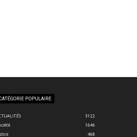
CATÉGORIE POPULAIRE
CTUALITÉS
3122
ciété
1646
stice
468