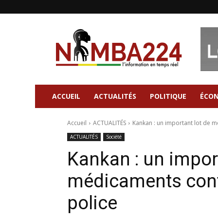
Nimba224
|
Site
d'information
Général
ACCUEIL
ACTUALITÉS
POLITIQUE
ÉCO
Accueil
ACTUALITÉS
Kankan : un important lot de mé
ACTUALITÉS
Société
Kankan : un import
médicaments contr
police