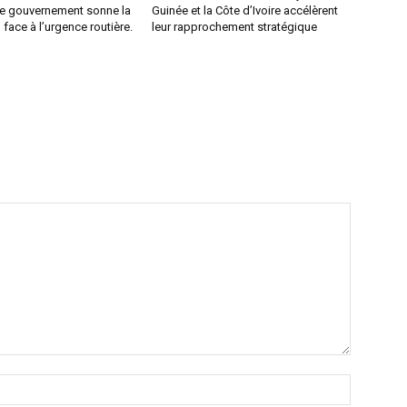
 le gouvernement sonne la
Guinée et la Côte d’Ivoire accélèrent
 face à l’urgence routière.
leur rapprochement stratégique
Nom
:*