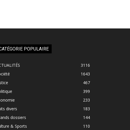
CATÉGORIE POPULAIRE
CTUALITÉS
3116
ciété
1643
stice
467
litique
399
conomie
233
its divers
183
ands dossiers
144
lture & Sports
110