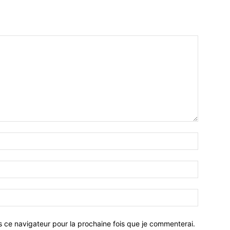
Nom
:*
Email
:*
Site
:
s ce navigateur pour la prochaine fois que je commenterai.