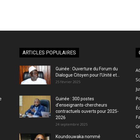
ARTICLES POPULAIRES
Guinée : Ouverture du Forum du
A
Dialogue Citoyen pour l’Unité et...
So
25 février 2025
Ju
Po
e
Guinée : 300 postes
d’enseignants-chercheurs
É
contractuels ouverts pour 2025-
Fa
2026
24 septembre 2025
Gr
Cu
Koundouwaka nommé