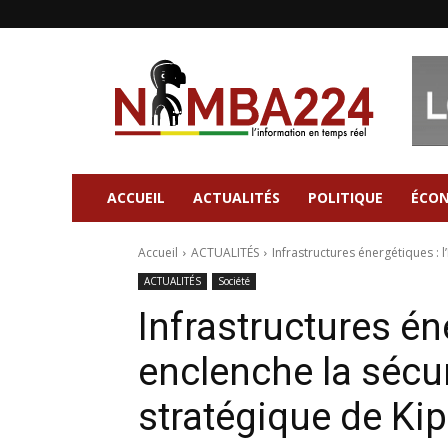
Nimba224
|
Site
d'information
Général
ACCUEIL
ACTUALITÉS
POLITIQUE
ÉCO
Accueil
ACTUALITÉS
Infrastructures énergétiques : l
ACTUALITÉS
Société
Infrastructures éne
enclenche la sécur
stratégique de Ki