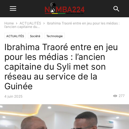
Home
ACTUALITÉS
Ibrahima Traoré entre en jeu pour les médias :
l’ancien capitaine du...
ACTUALITÉS
Société
Technologie
Ibrahima Traoré entre en jeu
pour les médias : l’ancien
capitaine du Syli met son
réseau au service de la
Guinée
277
4 juin 2025