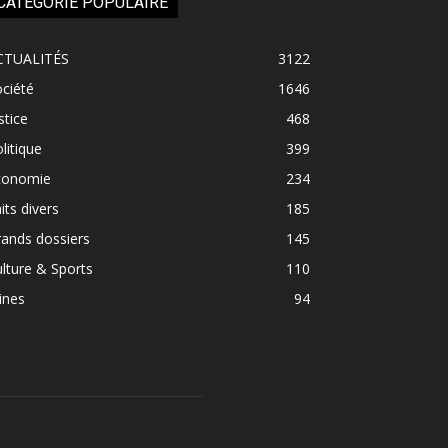
CATÉGORIE POPULAIRE
CTUALITÉS
3122
ciété
1646
stice
468
litique
399
conomie
234
its divers
185
ands dossiers
145
lture & Sports
110
ines
94