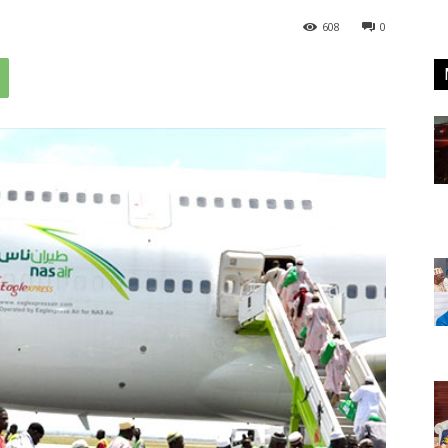
608
0