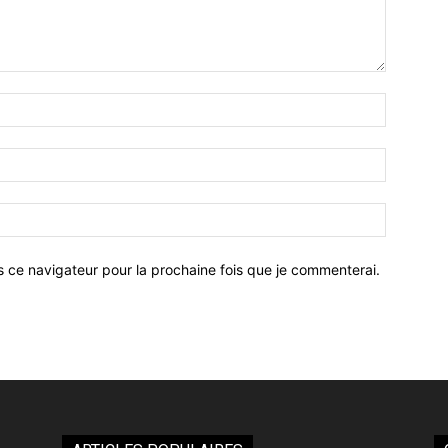
Nom
:*
Email
:*
Site
:
s ce navigateur pour la prochaine fois que je commenterai.