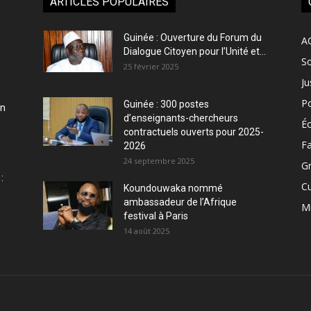
ARTICLES POPULAIRES
Guinée : Ouverture du Forum du
A
Dialogue Citoyen pour l’Unité et...
So
25 février 2025
Ju
Po
Guinée : 300 postes
en
d’enseignants-chercheurs
É
contractuels ouverts pour 2025-
Fa
2026
24 septembre 2025
Gr
:
Cu
Koundouwaka nommé
ambassadeur de l’Afrique
M
festival à Paris
14 août 2025