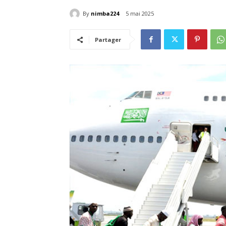
By
nimba224
5 mai 2025
Partager