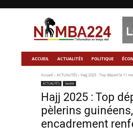
Nimba224
|
Site
d'information
Général
ACCUEIL
ACTUALITÉS
POLITIQUE
ÉCO
Accueil
ACTUALITÉS
Hajj 2025 : Top départ le 11 mai
ACTUALITÉS
Société
Hajj 2025 : Top dé
pèlerins guinéens,
encadrement renf