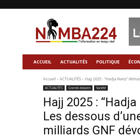
Nimba224
|
Site
d'information
Général
ACCUEIL
ACTUALITÉS
POLITIQUE
ÉCO
Accueil
ACTUALITÉS
Hajj 2025 : “Hadja Nany” démas
ACTUALITÉS
Grands dossiers
Société
Hajj 2025 : “Hadj
Les dessous d’une
milliards GNF dévo