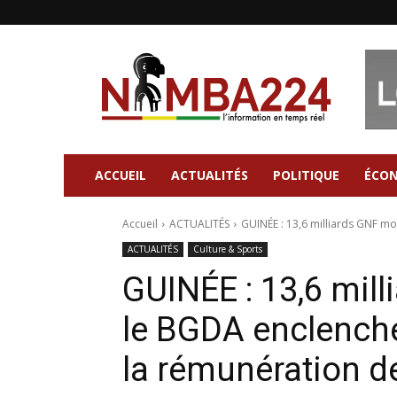
Nimba224
|
Site
d'information
Général
ACCUEIL
ACTUALITÉS
POLITIQUE
ÉCO
Accueil
ACTUALITÉS
GUINÉE : 13,6 milliards GNF mo
ACTUALITÉS
Culture & Sports
GUINÉE : 13,6 mil
le BGDA enclenche
la rémunération de