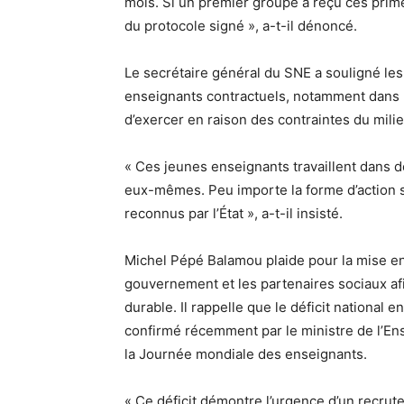
mois. Si un premier groupe a reçu ces primes
du protocole signé », a-t-il dénoncé.
Le secrétaire général du SNE a souligné les 
enseignants contractuels, notamment dans le
d’exercer en raison des contraintes du milie
« Ces jeunes enseignants travaillent dans d
eux-mêmes. Peu importe la forme d’action syn
reconnus par l’État », a-t-il insisté.
Michel Pépé Balamou plaide pour la mise en
gouvernement et les partenaires sociaux afi
durable. Il rappelle que le déficit national 
confirmé récemment par le ministre de l’En
la Journée mondiale des enseignants.
« Ce déficit démontre l’urgence d’un recrute