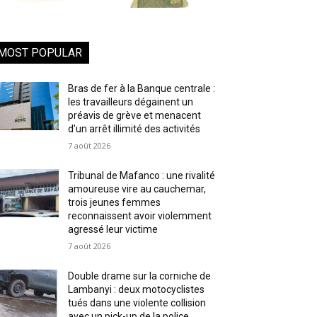
MOST POPULAR
Bras de fer à la Banque centrale :
les travailleurs dégainent un
préavis de grève et menacent
d’un arrêt illimité des activités
7 août 2026
Tribunal de Mafanco : une rivalité
amoureuse vire au cauchemar,
trois jeunes femmes
reconnaissent avoir violemment
agressé leur victime
7 août 2026
Double drame sur la corniche de
Lambanyi : deux motocyclistes
tués dans une violente collision
avec un pick-up de la police