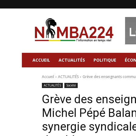
Nimba224
|
Site
d'information
Général
ACCUEIL
ACTUALITÉS
POLITIQUE
ÉCO
Accueil
ACTUALITÉS
Grève des enseignants communa
ACTUALITÉS
Société
Grève des enseig
Michel Pépé Bala
synergie syndical