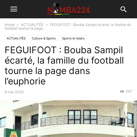
Home
ACTUALITÉS
FEGUIFOOT : Bouba Sampil écarté, la famille du
football tourne la page...
ACTUALITÉS
Culture & Sports
Sports et loisirs
FEGUIFOOT : Bouba Sampil
écarté, la famille du football
tourne la page dans
l’euphorie
247
8 mai 2025