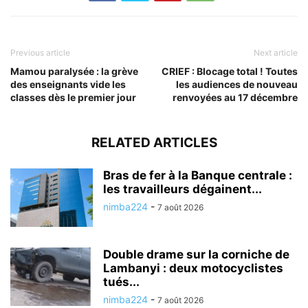
Previous article
Next article
Mamou paralysée : la grève
CRIEF : Blocage total ! Toutes
des enseignants vide les
les audiences de nouveau
classes dès le premier jour
renvoyées au 17 décembre
RELATED ARTICLES
Bras de fer à la Banque centrale :
les travailleurs dégainent...
nimba224
-
7 août 2026
Double drame sur la corniche de
Lambanyi : deux motocyclistes
tués...
nimba224
-
7 août 2026