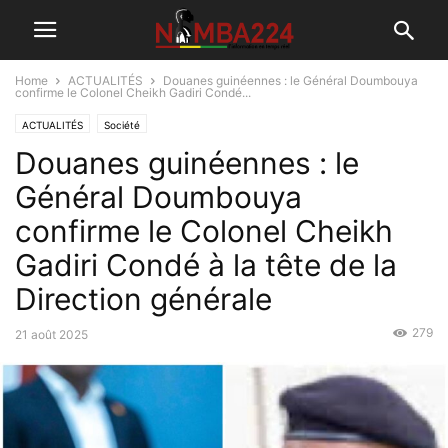
Home
ACTUALITÉS
Douanes guinéennes : le Général Doumbouya
confirme le Colonel Cheikh Gadiri Condé...
ACTUALITÉS
Société
Douanes guinéennes : le
Général Doumbouya
confirme le Colonel Cheikh
Gadiri Condé à la tête de la
Direction générale
279
21 août 2025