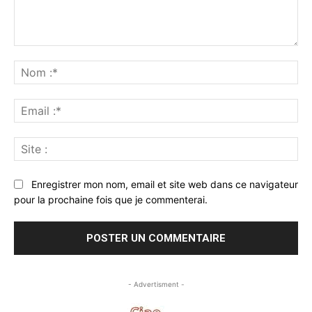
Commenter
:
No
:*
Ema
:*
Sit
:
Enregistrer mon nom, email et site web dans ce navigateur
pour la prochaine fois que je commenterai.
- Advertisment -