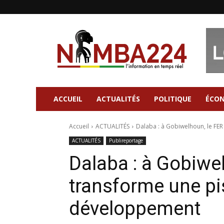
Nimba224
|
Site
d'information
Général
ACCUEIL
ACTUALITÉS
POLITIQUE
ÉCO
Accueil
ACTUALITÉS
Dalaba : à Gobiwelhoun, le FER 
ACTUALITÉS
Publireportage
Dalaba : à Gobiwe
transforme une pis
développement