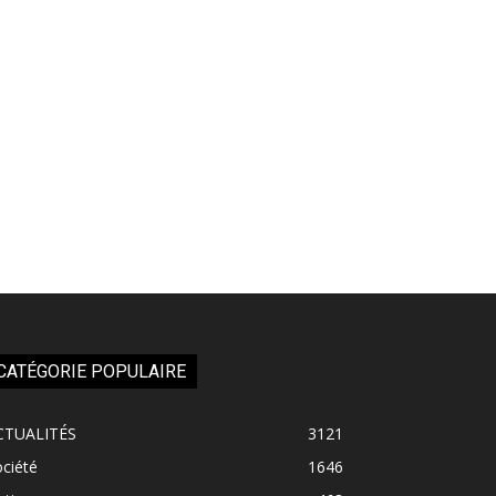
CATÉGORIE POPULAIRE
CTUALITÉS
3121
ciété
1646