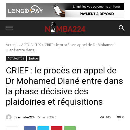
Accueil
ACTUALITÉS
CRIEF : le procès en appel de Dr Mohamed
Diané entre dans...
ACTUALITÉS
Justice
CRIEF : le procès en appel de
Dr Mohamed Diané entre dans
la phase décisive des
plaidoiries et réquisitions
By
nimba224
5 mars 2026
145
0