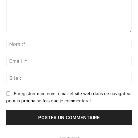
Commenter
:
No
:*
Ema
:*
Sit
:
Enregistrer mon nom, email et site web dans ce navigateur
pour la prochaine fois que je commenterai.
- Advertisment -