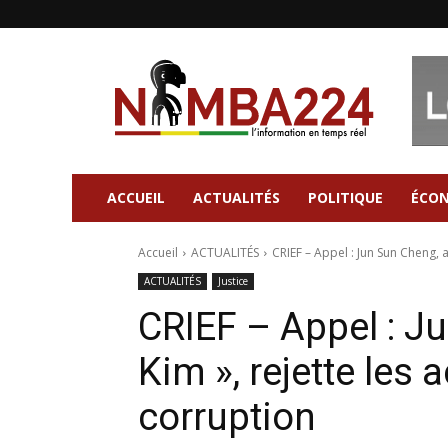
Nimba224
|
Site
d'information
Général
ACCUEIL
ACTUALITÉS
POLITIQUE
ÉCO
Accueil
ACTUALITÉS
CRIEF – Appel : Jun Sun Cheng, al
ACTUALITÉS
Justice
CRIEF – Appel : Ju
Kim », rejette les
corruption