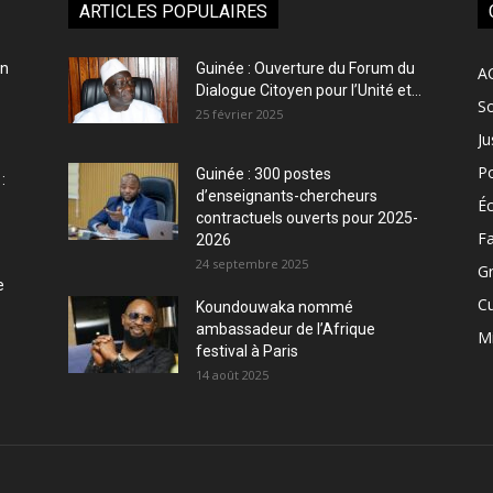
ARTICLES POPULAIRES
en
Guinée : Ouverture du Forum du
A
Dialogue Citoyen pour l’Unité et...
So
25 février 2025
Ju
Po
Guinée : 300 postes
:
d’enseignants-chercheurs
É
contractuels ouverts pour 2025-
Fa
2026
24 septembre 2025
Gr
e
Cu
Koundouwaka nommé
ambassadeur de l’Afrique
M
festival à Paris
14 août 2025