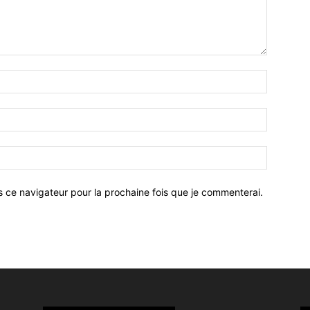
Nom
:*
Email
:*
Site
:
s ce navigateur pour la prochaine fois que je commenterai.