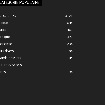
CATÉGORIE POPULAIRE
CTUALITÉS
3121
ciété
1646
stice
468
litique
399
conomie
234
its divers
184
ands dossiers
145
lture & Sports
110
ines
94