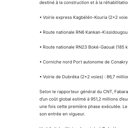
destiné à la construction et à la réhabilitat
•
Voirie express Kagbélén-Kouria (2×2 voies
•
Route nationale RN6 Kankan-Kissidougou 
•
Route nationale RN23 Boké-Gaoual (185 k
•
Corniche nord Port autonome de Conakry-H
•
Voirie de Dubréka (2×2 voies) :
86,7 millio
Selon le
rapporteur général du CNT, Fabar
d’un
coût global estimé à 951,2 millions d’e
une fois cette première phase exécutée.
Le
son entrée en vigueur
.