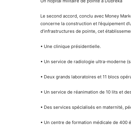
Un hôpital militaire de pointe à Dubréka
Le second accord, conclu avec
Money Marke
concerne la
construction et l’équipement d’u
d’infrastructures de pointe, cet établissem
• Une
clinique présidentielle
.
• Un
service de radiologie ultra-moderne
(s
•
Deux grands laboratoires
et
11 blocs opér
• Un
service de réanimation de 10 lits
et des
• Des services spécialisés en
maternité, pé
• Un
centre de formation médicale
de 400 é