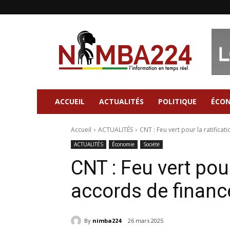
Nimba224
|
Site
d'information
Général
ACCUEIL
ACTUALITÉS
POLITIQUE
ÉCO
Accueil
ACTUALITÉS
CNT : Feu vert pour la ratifica
ACTUALITÉS
Économie
Société
CNT : Feu vert pour
accords de financ
By
nimba224
26 mars 2025