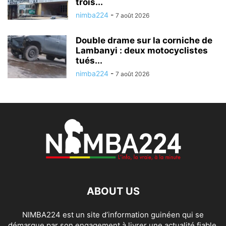
trois...
nimba224
-
7 août 2026
Double drame sur la corniche de
Lambanyi : deux motocyclistes
tués...
nimba224
-
7 août 2026
ABOUT US
NIMBA224 est un site d’information guinéen qui se
démarque par son engagement à livrer une actualité fiable,