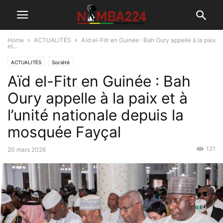
Home
ACTUALITÉS
Aïd el-Fitr en Guinée : Bah Oury appelle à la paix
et...
ACTUALITÉS
Société
Aïd el-Fitr en Guinée : Bah
Oury appelle à la paix et à
l’unité nationale depuis la
mosquée Fayçal
121
20 mars 2026